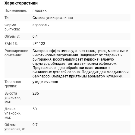
Характеристики
Применение:
пластик
Тип:
Смазка универсальная
Форма
аэрозоль
выпуска:
Объём, л:
0.4
EAN-13:
LP1122
Расширенное
Быстро и эффективно удаляет пыль, грязь, масляные и
описание:
никотиновые загрязнения. Защищает от старения и
выгорания, восстанавливает первоначальную
структуру, обладает антистатическим эффектом.
Предназначен для обработки пластиковых и
виниловых деталей салона. Подходит для молдингов и
бамперов. Обладает приятным ароматом клубники.
Товарная
уход и очистка
группа:
Высота
235
упаковки,
мм:
Длина
50
упаковки,
мм:
Объем
0.7
упаковки, л: