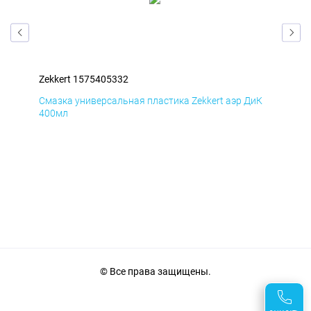
Zekkert 1575405332
Zek
мД
Смазка универсальная пластика Zekkert аэр ДиК
Сма
400мл
40
© Все права защищены.