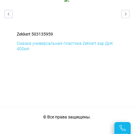
Zekkert 503135959
Zek
мД
Смазка универсальная пластика Zekkert аэр ДиК
Сма
400мл
40
© Все права защищены.