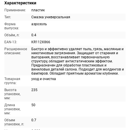
Характеристики
Применение:
пластик
Тип:
Смазка универсальная
Форма
аэрозоль
выпуска:
Объём, л:
0.4
EAN-13:
KR112X866
Расширенное
Быстро и эффективно удаляет пыль, грязь, масляные и
описание:
никотиновые загрязнения. Защищает от старения и
выгорания, восстанавливает первоначальную
структуру, обладает антистатическим эффектом.
Предназначен для обработки пластиковых и
виниловых деталей салона. Подходит для молдингов и
бамперов. Обладает приятным ароматом клубники.
Товарная
уход и очистка
группа:
Высота
235
упаковки,
мм:
Длина
50
упаковки,
мм:
Объем
0.7
упаковки, л: