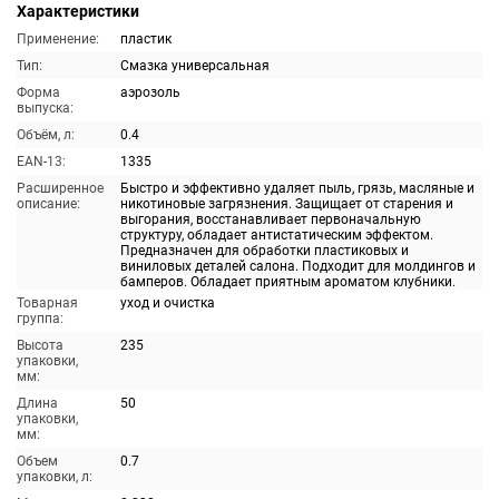
Характеристики
Применение:
пластик
Тип:
Смазка универсальная
Форма
аэрозоль
выпуска:
Объём, л:
0.4
EAN-13:
1335
Расширенное
Быстро и эффективно удаляет пыль, грязь, масляные и
описание:
никотиновые загрязнения. Защищает от старения и
выгорания, восстанавливает первоначальную
структуру, обладает антистатическим эффектом.
Предназначен для обработки пластиковых и
виниловых деталей салона. Подходит для молдингов и
бамперов. Обладает приятным ароматом клубники.
Товарная
уход и очистка
группа:
Высота
235
упаковки,
мм:
Длина
50
упаковки,
мм:
Объем
0.7
упаковки, л: