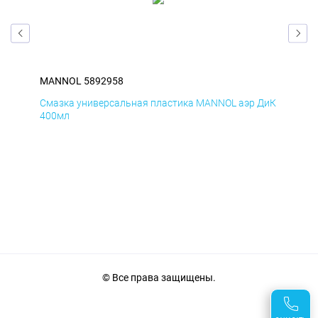
MANNOL 5892958
MA
Смазка универсальная пластика MANNOL аэр ДиК
Сма
400мл
40
© Все права защищены.