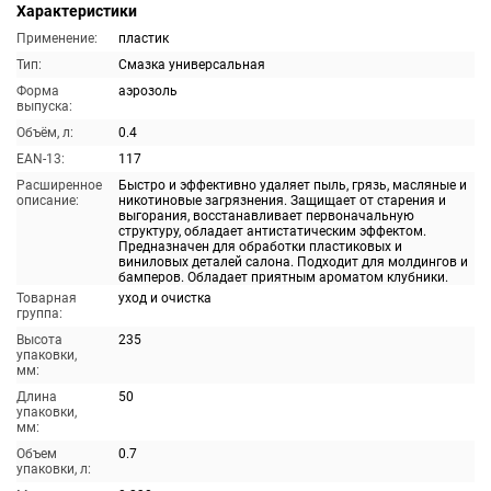
Характеристики
Применение:
пластик
Тип:
Смазка универсальная
Форма
аэрозоль
выпуска:
Объём, л:
0.4
EAN-13:
117
Расширенное
Быстро и эффективно удаляет пыль, грязь, масляные и
описание:
никотиновые загрязнения. Защищает от старения и
выгорания, восстанавливает первоначальную
структуру, обладает антистатическим эффектом.
Предназначен для обработки пластиковых и
виниловых деталей салона. Подходит для молдингов и
бамперов. Обладает приятным ароматом клубники.
Товарная
уход и очистка
группа:
Высота
235
упаковки,
мм:
Длина
50
упаковки,
мм:
Объем
0.7
упаковки, л: