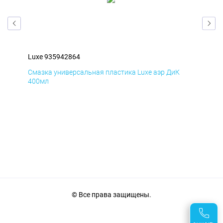
Luxe 935942864
Lux
Смазка универсальная пластика Luxe аэр ДиК
Сма
400мл
40
© Все права защищены.