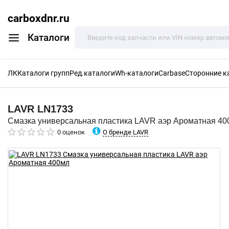
carboxdnr.ru
Каталоги
ЛК
Каталоги групп
Ред.каталоги
Wh-каталоги
Carbase
Сторонние к
LAVR
LN1733
Смазка универсальная пластика LAVR аэр Ароматная 40
О бренде LAVR
0 оценок