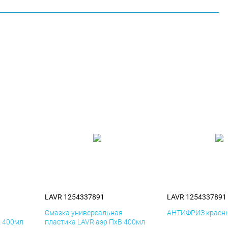
LAVR 1254337891
LAVR 1254337891
я
Смазка универсальная
АНТИФРИЗ красны
К 400мл
пластика LAVR аэр ПхВ 400мл