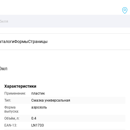
аталоги
Формы
Страницы
0мл
Характеристики
Применение:
пластик
Тип:
Смазка универсальная
Форма
аэрозоль
выпуска:
Объём, л:
0.4
EAN-13:
LN1733