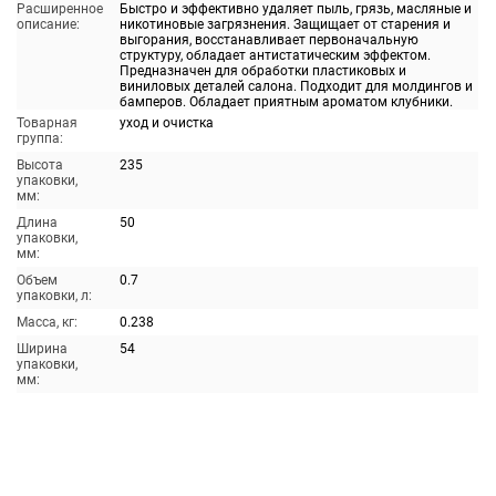
Расширенное
Быстро и эффективно удаляет пыль, грязь, масляные и
описание:
никотиновые загрязнения. Защищает от старения и
выгорания, восстанавливает первоначальную
структуру, обладает антистатическим эффектом.
Предназначен для обработки пластиковых и
виниловых деталей салона. Подходит для молдингов и
бамперов. Обладает приятным ароматом клубники.
Товарная
уход и очистка
группа:
Высота
235
упаковки,
мм:
Длина
50
упаковки,
мм:
Объем
0.7
упаковки, л:
Масса, кг:
0.238
Ширина
54
упаковки,
мм: