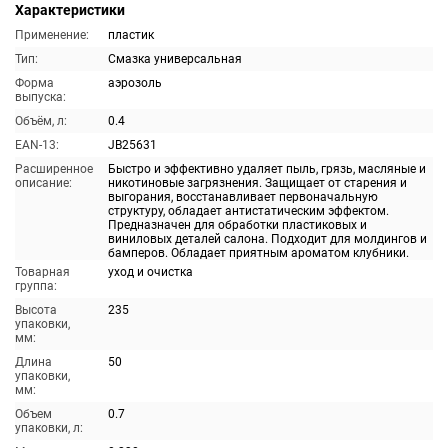
Характеристики
Применение:
пластик
Тип:
Смазка универсальная
Форма
аэрозоль
выпуска:
Объём, л:
0.4
EAN-13:
JB25631
Расширенное
Быстро и эффективно удаляет пыль, грязь, масляные и
описание:
никотиновые загрязнения. Защищает от старения и
выгорания, восстанавливает первоначальную
структуру, обладает антистатическим эффектом.
Предназначен для обработки пластиковых и
виниловых деталей салона. Подходит для молдингов и
бамперов. Обладает приятным ароматом клубники.
Товарная
уход и очистка
группа:
Высота
235
упаковки,
мм:
Длина
50
упаковки,
мм:
Объем
0.7
упаковки, л: