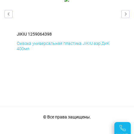
JIKIU 1259064398
JIK
Смазка универсальная пластика JIKIU аэр ДиК
Сма
400мл
40
© Все права защищены.