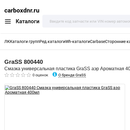
carboxdnr.ru
Каталоги
ЛК
Каталоги групп
Ред.каталоги
Wh-каталоги
Carbase
Сторонние к
GraSS
800440
Смазка универсальная пластика GraSS аэр Ароматная 4
О бренде GraSS
0 оценок