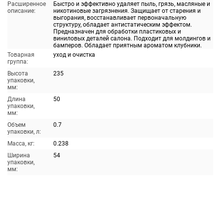
Расширенное
Быстро и эффективно удаляет пыль, грязь, масляные и
описание:
никотиновые загрязнения. Защищает от старения и
выгорания, восстанавливает первоначальную
структуру, обладает антистатическим эффектом.
Предназначен для обработки пластиковых и
виниловых деталей салона. Подходит для молдингов и
бамперов. Обладает приятным ароматом клубники.
Товарная
уход и очистка
группа:
Высота
235
упаковки,
мм:
Длина
50
упаковки,
мм:
Объем
0.7
упаковки, л:
Масса, кг:
0.238
Ширина
54
упаковки,
мм: