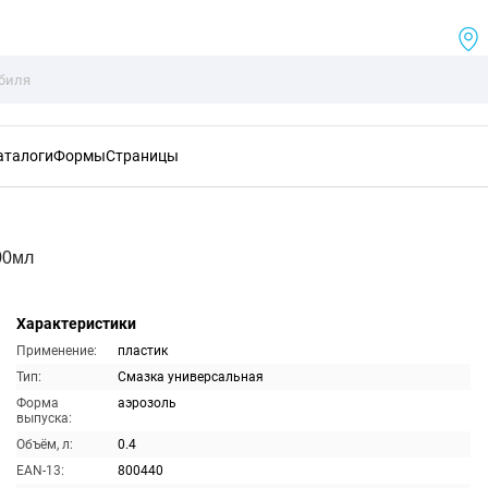
аталоги
Формы
Страницы
00мл
Характеристики
Применение:
пластик
Тип:
Смазка универсальная
Форма
аэрозоль
выпуска:
Объём, л:
0.4
EAN-13:
800440