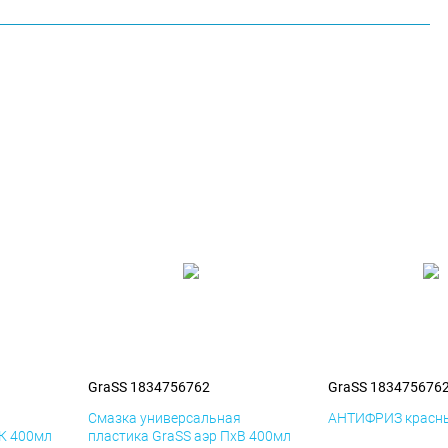
GraSS 1834756762
GraSS 183475676
я
Смазка универсальная
АНТИФРИЗ красны
иК 400мл
пластика GraSS аэр ПхВ 400мл