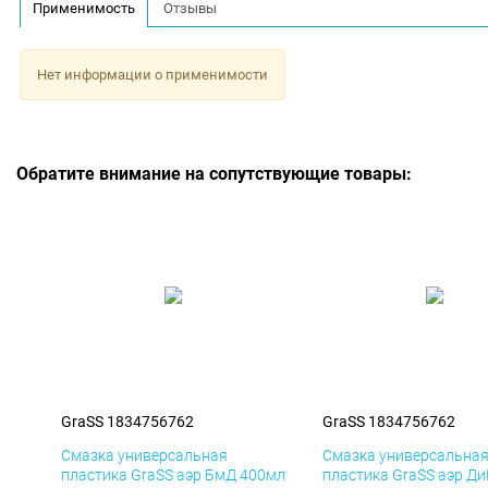
Применимость
Отзывы
Нет информации о применимости
Обратите внимание на сопутствующие товары:
GraSS 1834756762
GraSS 1834756762
Смазка универсальная
Смазка универсальна
пластика GraSS аэр БмД 400мл
пластика GraSS аэр Д