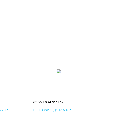
2
GraSS 1834756762
й 1л.
ПВЕЦ GraSS ДОТ4 910г