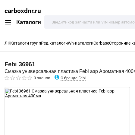
carboxdnr.ru
Каталоги
ЛК
Каталоги групп
Ред.каталоги
Wh-каталоги
Carbase
Сторонние к
Febi
36961
Смазка универсальная пластика Febi аэр Ароматная 400
О бренде Febi
0 оценок