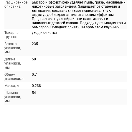
Расширенное
Быстро и эффективно удаляет пыль, грязь, масляные и
описание:
никотиновые загрязнения. Защищает от старения и
выгорания, восстанавливает первоначальную
структуру, обладает антистатическим эффектом.
Предназначен для обработки пластиковых и
виниловых деталей салона. Подходит для молдингов и
бамперов. Обладает приятным ароматом клубники.
Товарная
уход и очистка
группа:
Высота
235
упаковки,
мм:
Длина
50
упаковки,
мм:
Объем
0.7
упаковки, л:
Масса, кг:
0.238
Ширина
54
упаковки,
мм: