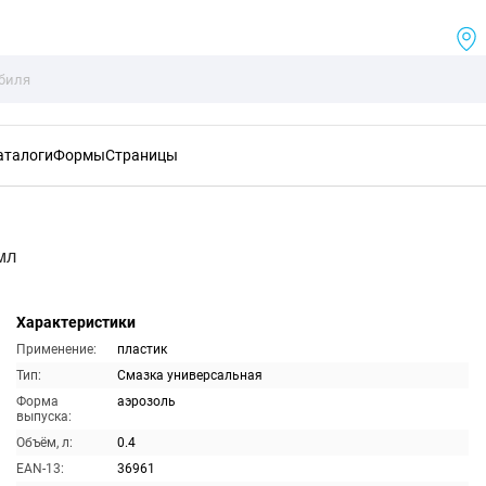
аталоги
Формы
Страницы
мл
Характеристики
Применение:
пластик
Тип:
Смазка универсальная
Форма
аэрозоль
выпуска:
Объём, л:
0.4
EAN-13:
36961