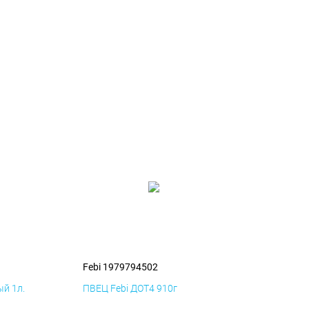
Febi 1979794502
й 1л.
ПВЕЦ Febi ДОТ4 910г