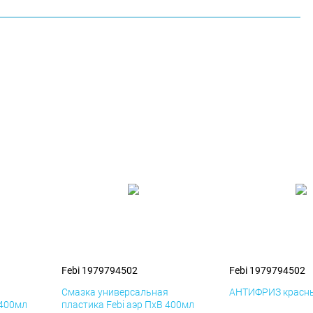
Febi 1979794502
Febi 1979794502
я
Смазка универсальная
АНТИФРИЗ красны
 400мл
пластика Febi аэр ПхВ 400мл