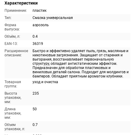
Характеристики
Применение:
пластик
Тип:
Смазка универсальная
Форма
аэрозоль
выпуска:
Объём, л:
0.4
EAN-13:
36319
Расширенное
Быстро и эффективно удаляет пыль, грязь, масляные и
описание:
никотиновые загрязнения. Защищает от старения и
выгорания, восстанавливает первоначальную
структуру, обладает антистатическим эффектом.
Предназначен для обработки пластиковых и
виниловых деталей салона. Подходит для молдингов и
бамперов. Обладает приятным ароматом клубники.
Товарная
уход и очистка
группа:
Высота
235
упаковки,
мм:
Длина
50
упаковки,
мм:
Объем
0.7
упаковки, л: