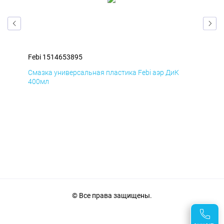
Febi 1514653895
Feb
Смазка универсальная пластика Febi аэр ДиК
Сма
400мл
40
© Все права защищены.