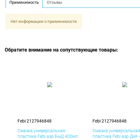
Применимость
Отзывы
Нет информации о применимости
Обратите внимание на сопутствующие товары:
Febi 2127946848
Febi 2127946848
Смазка универсальная
Смазка универсальна
пластика Febi аэр БмД 400мл
пластика Febi аэр ДиК