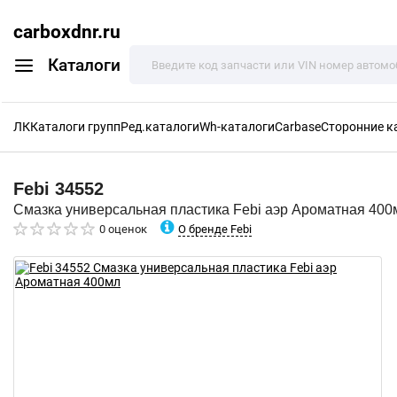
carboxdnr.ru
Каталоги
ЛК
Каталоги групп
Ред.каталоги
Wh-каталоги
Carbase
Сторонние к
Febi
34552
Смазка универсальная пластика Febi аэр Ароматная 400
О бренде Febi
0 оценок