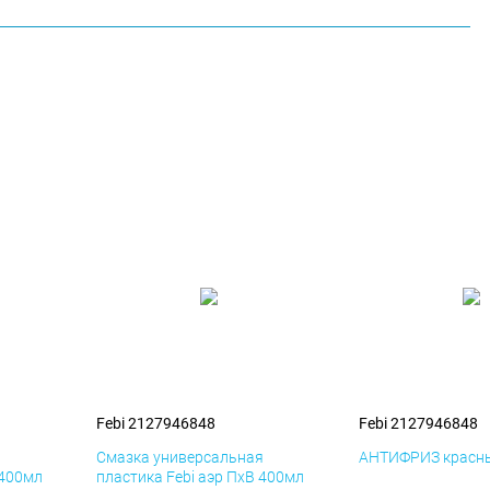
Febi 2127946848
Febi 2127946848
я
Смазка универсальная
АНТИФРИЗ красны
 400мл
пластика Febi аэр ПхВ 400мл