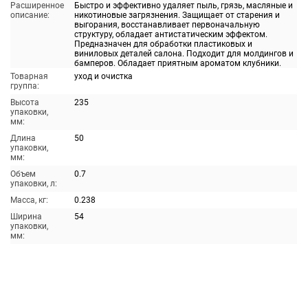
Расширенное
Быстро и эффективно удаляет пыль, грязь, масляные и
описание:
никотиновые загрязнения. Защищает от старения и
выгорания, восстанавливает первоначальную
структуру, обладает антистатическим эффектом.
Предназначен для обработки пластиковых и
виниловых деталей салона. Подходит для молдингов и
бамперов. Обладает приятным ароматом клубники.
Товарная
уход и очистка
группа:
Высота
235
упаковки,
мм:
Длина
50
упаковки,
мм:
Объем
0.7
упаковки, л:
Масса, кг:
0.238
Ширина
54
упаковки,
мм: