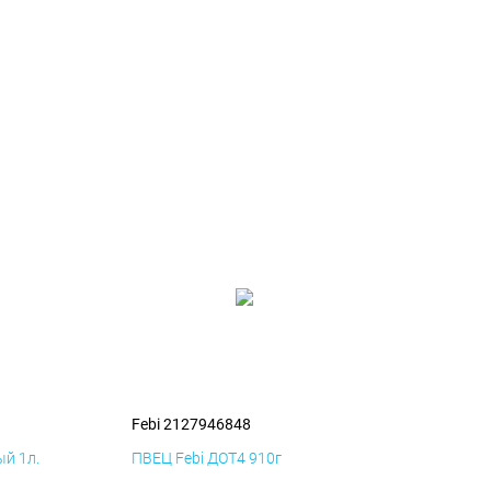
Febi 2127946848
й 1л.
ПВЕЦ Febi ДОТ4 910г