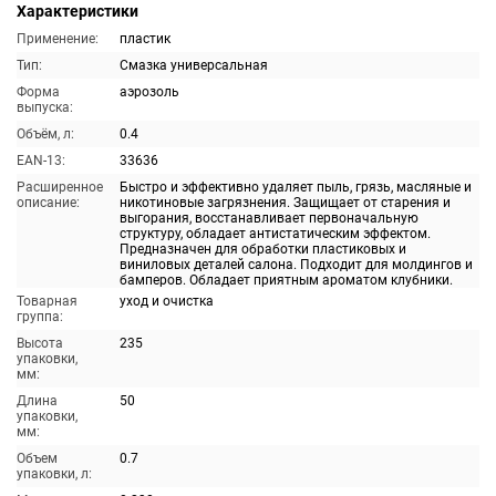
Характеристики
Применение:
пластик
Тип:
Смазка универсальная
Форма
аэрозоль
выпуска:
Объём, л:
0.4
EAN-13:
33636
Расширенное
Быстро и эффективно удаляет пыль, грязь, масляные и
описание:
никотиновые загрязнения. Защищает от старения и
выгорания, восстанавливает первоначальную
структуру, обладает антистатическим эффектом.
Предназначен для обработки пластиковых и
виниловых деталей салона. Подходит для молдингов и
бамперов. Обладает приятным ароматом клубники.
Товарная
уход и очистка
группа:
Высота
235
упаковки,
мм:
Длина
50
упаковки,
мм:
Объем
0.7
упаковки, л: