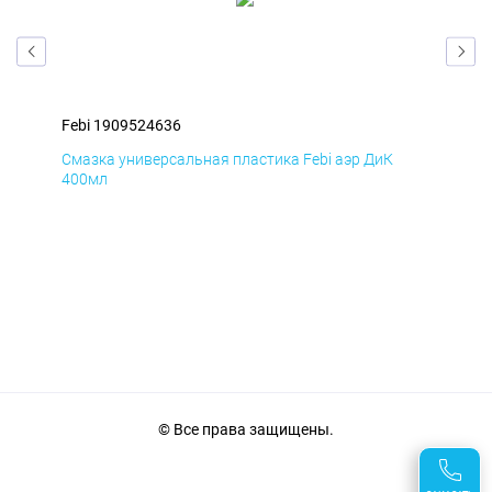
Febi 1909524636
Feb
Смазка универсальная пластика Febi аэр ДиК
Сма
400мл
40
© Все права защищены.