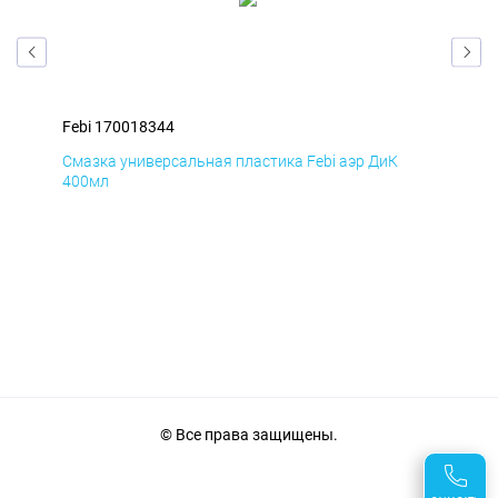
Febi 170018344
Feb
Смазка универсальная пластика Febi аэр ДиК
Сма
400мл
40
© Все права защищены.