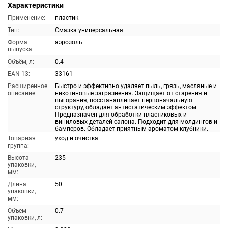
Характеристики
Применение:
пластик
Тип:
Смазка универсальная
Форма
аэрозоль
выпуска:
Объём, л:
0.4
EAN-13:
33161
Расширенное
Быстро и эффективно удаляет пыль, грязь, масляные и
описание:
никотиновые загрязнения. Защищает от старения и
выгорания, восстанавливает первоначальную
структуру, обладает антистатическим эффектом.
Предназначен для обработки пластиковых и
виниловых деталей салона. Подходит для молдингов и
бамперов. Обладает приятным ароматом клубники.
Товарная
уход и очистка
группа:
Высота
235
упаковки,
мм:
Длина
50
упаковки,
мм:
Объем
0.7
упаковки, л: