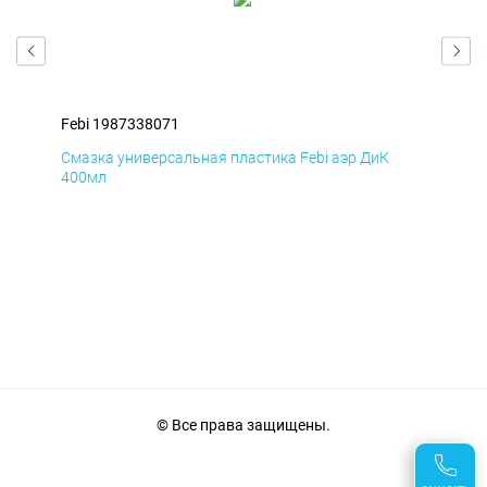
Febi 1987338071
Feb
Смазка универсальная пластика Febi аэр ДиК
Сма
400мл
40
© Все права защищены.