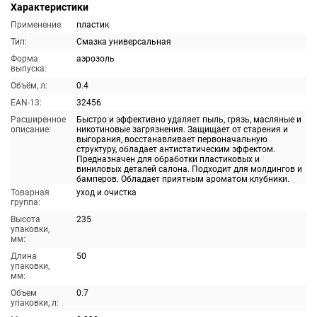
Характеристики
Применение:
пластик
Тип:
Смазка универсальная
Форма
аэрозоль
выпуска:
Объём, л:
0.4
EAN-13:
32456
Расширенное
Быстро и эффективно удаляет пыль, грязь, масляные и
описание:
никотиновые загрязнения. Защищает от старения и
выгорания, восстанавливает первоначальную
структуру, обладает антистатическим эффектом.
Предназначен для обработки пластиковых и
виниловых деталей салона. Подходит для молдингов и
бамперов. Обладает приятным ароматом клубники.
Товарная
уход и очистка
группа:
Высота
235
упаковки,
мм:
Длина
50
упаковки,
мм:
Объем
0.7
упаковки, л: