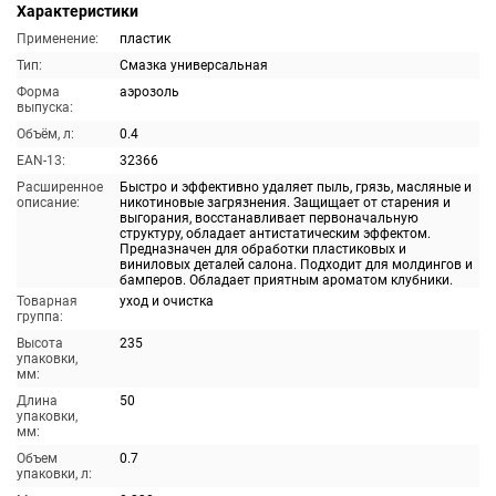
Характеристики
Применение:
пластик
Тип:
Смазка универсальная
Форма
аэрозоль
выпуска:
Объём, л:
0.4
EAN-13:
32366
Расширенное
Быстро и эффективно удаляет пыль, грязь, масляные и
описание:
никотиновые загрязнения. Защищает от старения и
выгорания, восстанавливает первоначальную
структуру, обладает антистатическим эффектом.
Предназначен для обработки пластиковых и
виниловых деталей салона. Подходит для молдингов и
бамперов. Обладает приятным ароматом клубники.
Товарная
уход и очистка
группа:
Высота
235
упаковки,
мм:
Длина
50
упаковки,
мм:
Объем
0.7
упаковки, л: