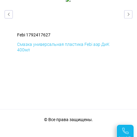
Febi 1792417627
Feb
Смазка универсальная пластика Febi аэр ДиК
Сма
400мл
40
© Все права защищены.