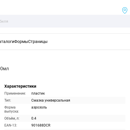
аталоги
Формы
Страницы
00мл
Характеристики
Применение:
пластик
Тип:
Смазка универсальная
Форма
аэрозоль
выпуска:
Объём, л:
0.4
EAN-13:
901688DCR