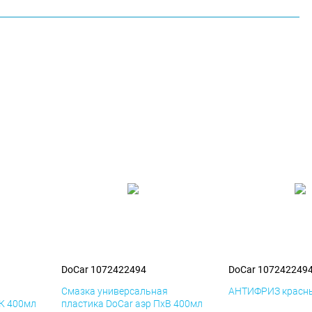
DoCar 1072422494
DoCar 107242249
я
Смазка универсальная
АНТИФРИЗ красны
иК 400мл
пластика DoCar аэр ПхВ 400мл