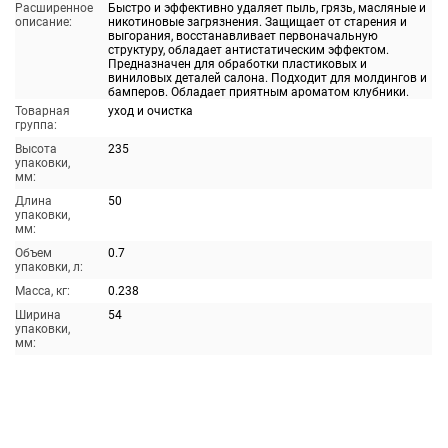
Расширенное
Быстро и эффективно удаляет пыль, грязь, масляные и
описание:
никотиновые загрязнения. Защищает от старения и
выгорания, восстанавливает первоначальную
структуру, обладает антистатическим эффектом.
Предназначен для обработки пластиковых и
виниловых деталей салона. Подходит для молдингов и
бамперов. Обладает приятным ароматом клубники.
Товарная
уход и очистка
группа:
Высота
235
упаковки,
мм:
Длина
50
упаковки,
мм:
Объем
0.7
упаковки, л:
Масса, кг:
0.238
Ширина
54
упаковки,
мм: