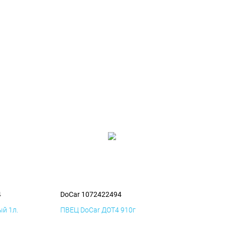
4
DoCar 1072422494
й 1л.
ПВЕЦ DoCar ДОТ4 910г