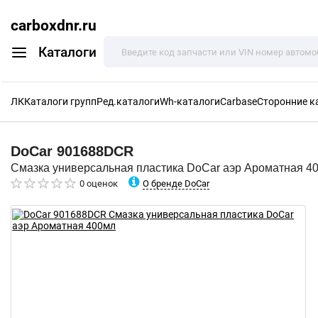
carboxdnr.ru
Каталоги
ЛК
Каталоги групп
Ред.каталоги
Wh-каталоги
Carbase
Сторонние к
DoCar
901688DCR
Смазка универсальная пластика DoCar аэр Ароматная 4
О бренде DoCar
0 оценок