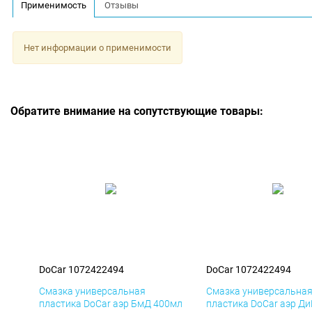
Применимость
Отзывы
Нет информации о применимости
Обратите внимание на сопутствующие товары:
DoCar 1072422494
DoCar 1072422494
Смазка универсальная
Смазка универсальна
пластика DoCar аэр БмД 400мл
пластика DoCar аэр Д