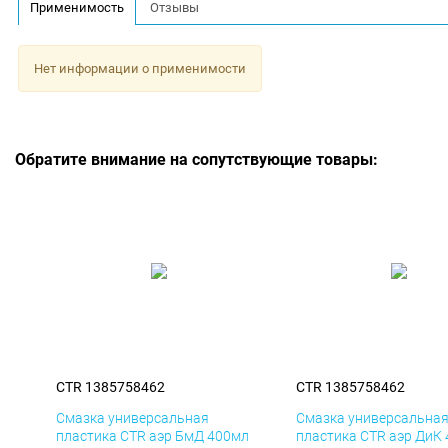
Применимость
Отзывы
Нет информации о применимости
Обратите внимание на сопутствующие товары:
CTR 1385758462
CTR 1385758462
Смазка универсальная
Смазка универсальна
пластика CTR аэр БмД 400мл
пластика CTR аэр ДиК