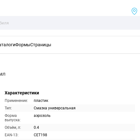
аталоги
Формы
Страницы
0мл
Характеристики
Применение:
пластик
Тип:
Смазка универсальная
Форма
аэрозоль
выпуска:
Объём, л:
0.4
EAN-13:
CET198