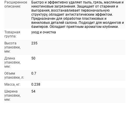
Расширенное
Быстро и эффективно удаляет пыль, грязь, масляные и
описание:
никотиновые загрязнения. Защищает от старения и
выгорания, восстанавливает первоначальную
структуру, обладает антистатическим эффектом.
Предназначен для обработки пластиковых и
виниловых деталей салона. Подходит для молдингов и
бамперов. Обладает приятным ароматом клубники.
Товарная
уход и очистка
группа:
Высота
235
упаковки,
мм:
Длина
50
упаковки,
мм:
Объем
0.7
упаковки, л:
Масса, кг:
0.238
Ширина
54
упаковки,
мм: