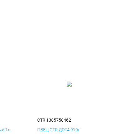
CTR 1385758462
й 1л.
ПВЕЦ CTR ДОТ4 910г