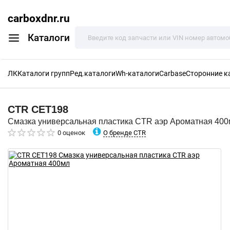
carboxdnr.ru
Каталоги
ЛК
Каталоги групп
Ред.каталоги
Wh-каталоги
Carbase
Сторонние к
CTR
CET198
Смазка универсальная пластика CTR аэр Ароматная 40
О бренде CTR
0 оценок