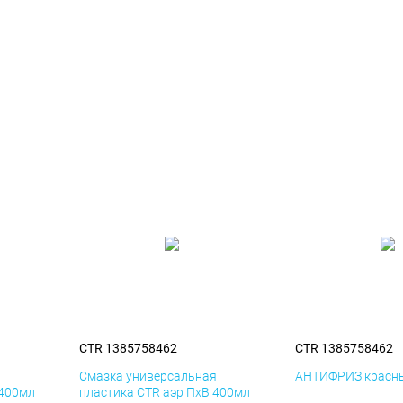
CTR 1385758462
CTR 1385758462
я
Смазка универсальная
АНТИФРИЗ красны
 400мл
пластика CTR аэр ПхВ 400мл