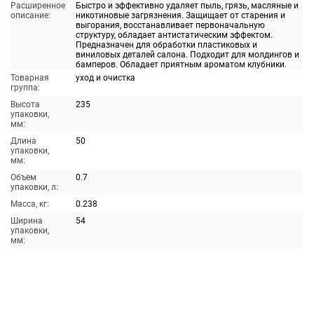
Расширенное
Быстро и эффективно удаляет пыль, грязь, масляные и
описание:
никотиновые загрязнения. Защищает от старения и
выгорания, восстанавливает первоначальную
структуру, обладает антистатическим эффектом.
Предназначен для обработки пластиковых и
виниловых деталей салона. Подходит для молдингов и
бамперов. Обладает приятным ароматом клубники.
Товарная
уход и очистка
группа:
Высота
235
упаковки,
мм:
Длина
50
упаковки,
мм:
Объем
0.7
упаковки, л:
Масса, кг:
0.238
Ширина
54
упаковки,
мм: