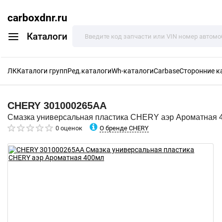
carboxdnr.ru
Каталоги
ЛК
Каталоги групп
Ред.каталоги
Wh-каталоги
Carbase
Сторонние к
CHERY
301000265AA
Смазка универсальная пластика CHERY аэр Ароматная 
О бренде CHERY
0 оценок