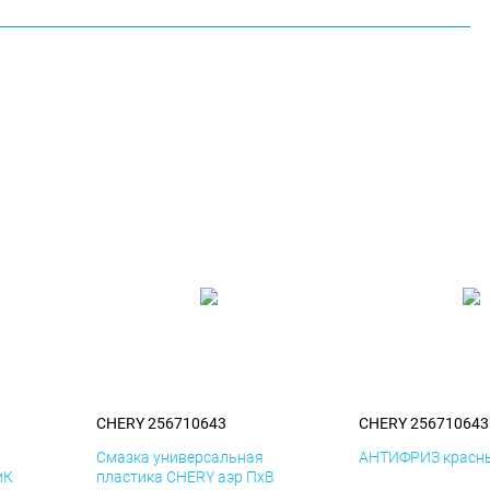
CHERY 256710643
CHERY 256710643
я
Смазка универсальная
АНТИФРИЗ красны
иК
пластика CHERY аэр ПхВ