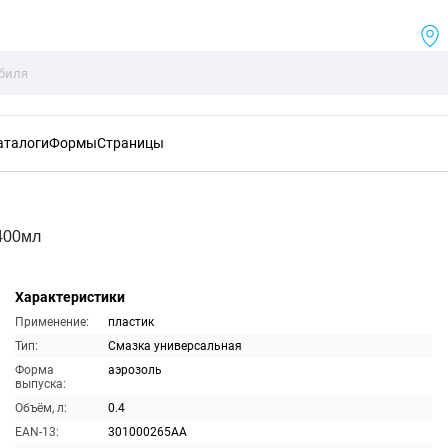
аталоги
Формы
Страницы
400мл
Характеристики
Применение:
пластик
Тип:
Смазка универсальная
Форма
аэрозоль
выпуска:
Объём, л:
0.4
EAN-13:
301000265AA