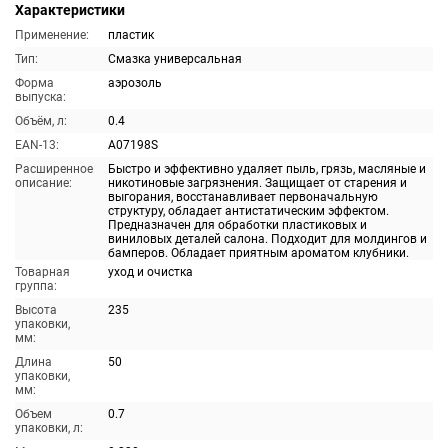
Характеристики
Применение:
пластик
Тип:
Смазка универсальная
Форма
аэрозоль
выпуска:
Объём, л:
0.4
EAN-13:
A07198S
Расширенное
Быстро и эффективно удаляет пыль, грязь, масляные и
описание:
никотиновые загрязнения. Защищает от старения и
выгорания, восстанавливает первоначальную
структуру, обладает антистатическим эффектом.
Предназначен для обработки пластиковых и
виниловых деталей салона. Подходит для молдингов и
бамперов. Обладает приятным ароматом клубники.
Товарная
уход и очистка
группа:
Высота
235
упаковки,
мм:
Длина
50
упаковки,
мм:
Объем
0.7
упаковки, л: