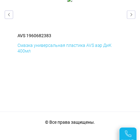
AVS 1960682383
AVS
Смазка универсальная пластика AVS аэр ДиК
Сма
400мл
40
© Все права защищены.