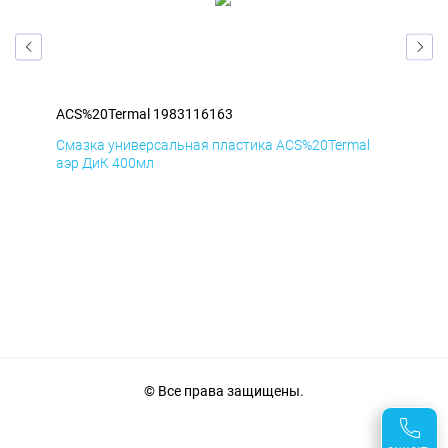
ACS%20Termal 1983116163
ACS
l
Смазка универсальная пластика ACS%20Termal
Сма
аэр ДиК 400мл
аэр
© Все права защищены.