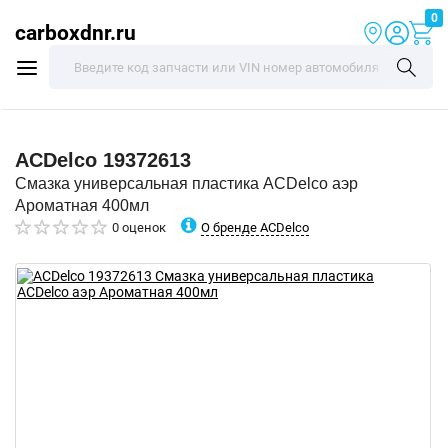
0
carboxdnr.ru
ACDelco
19372613
Смазка универсальная пластика ACDelco аэр
Ароматная 400мл
О бренде ACDelco
0 оценок