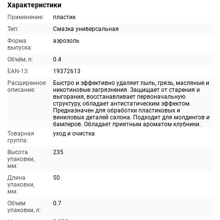
Характеристики
Применение:
пластик
Тип:
Смазка универсальная
Форма
аэрозоль
выпуска:
Объём, л:
0.4
EAN-13:
19372613
Расширенное
Быстро и эффективно удаляет пыль, грязь, масляные и
описание:
никотиновые загрязнения. Защищает от старения и
выгорания, восстанавливает первоначальную
структуру, обладает антистатическим эффектом.
Предназначен для обработки пластиковых и
виниловых деталей салона. Подходит для молдингов и
бамперов. Обладает приятным ароматом клубники.
Товарная
уход и очистка
группа:
Высота
235
упаковки,
мм:
Длина
50
упаковки,
мм:
Объем
0.7
упаковки, л: