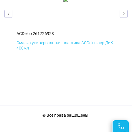
ACDelco 261726923
ACD
БмД
Смазка универсальная пластика ACDelco аэр ДиК
Сма
400мл
40
© Все права защищены.