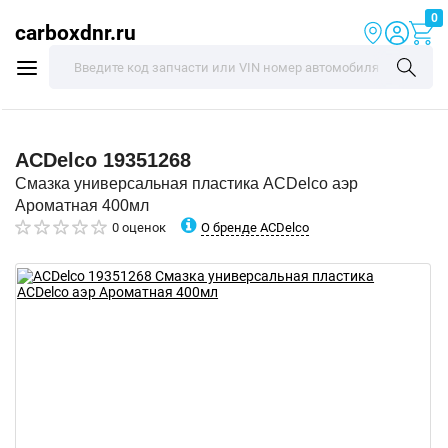
0
carboxdnr.ru
ACDelco
19351268
Смазка универсальная пластика ACDelco аэр
Ароматная 400мл
О бренде ACDelco
0 оценок