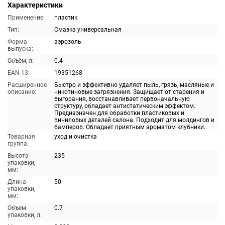
Характеристики
Применение:
пластик
Тип:
Смазка универсальная
Форма
аэрозоль
выпуска:
Объём, л:
0.4
EAN-13:
19351268
Расширенное
Быстро и эффективно удаляет пыль, грязь, масляные и
описание:
никотиновые загрязнения. Защищает от старения и
выгорания, восстанавливает первоначальную
структуру, обладает антистатическим эффектом.
Предназначен для обработки пластиковых и
виниловых деталей салона. Подходит для молдингов и
бамперов. Обладает приятным ароматом клубники.
Товарная
уход и очистка
группа:
Высота
235
упаковки,
мм:
Длина
50
упаковки,
мм:
Объем
0.7
упаковки, л: