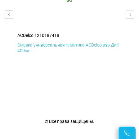
ACDelco 1210187418
ACD
БмД
Смазка универсальная пластика ACDelco аэр ДиК
Сма
400мл
40
© Все права защищены.