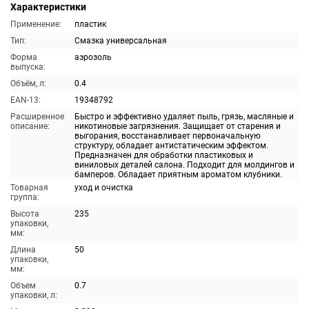
Характеристики
Применение:
пластик
Тип:
Смазка универсальная
Форма
аэрозоль
выпуска:
Объём, л:
0.4
EAN-13:
19348792
Расширенное
Быстро и эффективно удаляет пыль, грязь, масляные и
описание:
никотиновые загрязнения. Защищает от старения и
выгорания, восстанавливает первоначальную
структуру, обладает антистатическим эффектом.
Предназначен для обработки пластиковых и
виниловых деталей салона. Подходит для молдингов и
бамперов. Обладает приятным ароматом клубники.
Товарная
уход и очистка
группа:
Высота
235
упаковки,
мм:
Длина
50
упаковки,
мм:
Объем
0.7
упаковки, л: