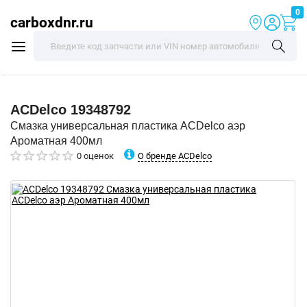
0
carboxdnr.ru
ACDelco
19348792
Смазка универсальная пластика ACDelco аэр
Ароматная 400мл
О бренде ACDelco
0 оценок