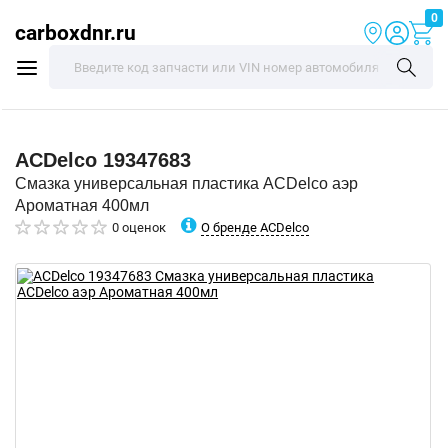
0
carboxdnr.ru
ACDelco
19347683
Смазка универсальная пластика ACDelco аэр
Ароматная 400мл
О бренде ACDelco
0 оценок