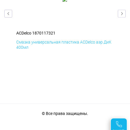
ACDelco 1870117321
ACD
БмД
Смазка универсальная пластика ACDelco аэр ДиК
Сма
400мл
40
© Все права защищены.