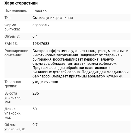
Характеристики
Применение:
пластик
Тип:
Смазка универсальная
Форма
аэрозоль
выпуска:
Объём, л:
0.4
EAN-13:
19347683
Расширенное
Быстро и эффективно удаляет пыль, грязь, масляные и
описание:
никотиновые загрязнения. Защищает от старения и
выгорания, восстанавливает первоначальную
структуру, обладает антистатическим эффектом.
Предназначен для обработки пластиковых и
виниловых деталей салона. Подходит для молдингов и
бамперов. Обладает приятным ароматом клубники.
Товарная
уход и очистка
группа:
Высота
235
упаковки,
мм:
Длина
50
упаковки,
мм:
Объем
0.7
упаковки, л: