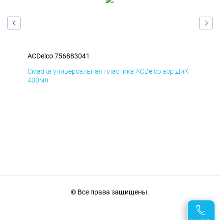
ACDelco 756883041
ACD
БмД
Смазка универсальная пластика ACDelco аэр ДиК
Сма
400мл
40
© Все права защищены.