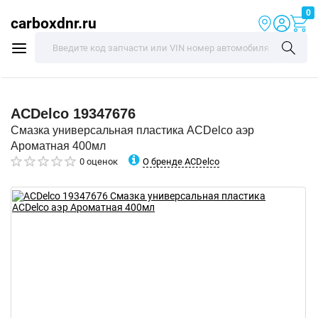
0
carboxdnr.ru
ACDelco
19347676
Смазка универсальная пластика ACDelco аэр
Ароматная 400мл
О бренде ACDelco
0 оценок