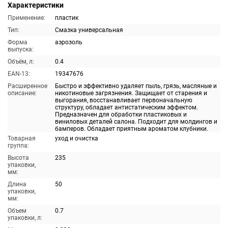
Характеристики
Применение:
пластик
Тип:
Смазка универсальная
Форма
аэрозоль
выпуска:
Объём, л:
0.4
EAN-13:
19347676
Расширенное
Быстро и эффективно удаляет пыль, грязь, масляные и
описание:
никотиновые загрязнения. Защищает от старения и
выгорания, восстанавливает первоначальную
структуру, обладает антистатическим эффектом.
Предназначен для обработки пластиковых и
виниловых деталей салона. Подходит для молдингов и
бамперов. Обладает приятным ароматом клубники.
Товарная
уход и очистка
группа:
Высота
235
упаковки,
мм:
Длина
50
упаковки,
мм:
Объем
0.7
упаковки, л: