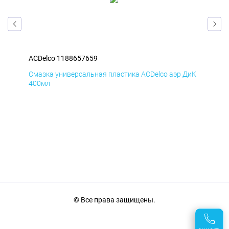
ACDelco 1188657659
ACD
БмД
Смазка универсальная пластика ACDelco аэр ДиК
Сма
400мл
40
© Все права защищены.