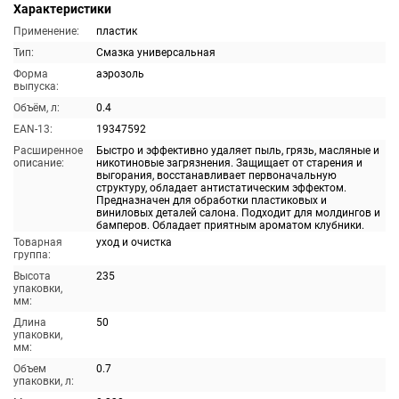
Характеристики
Применение:
пластик
Тип:
Смазка универсальная
Форма
аэрозоль
выпуска:
Объём, л:
0.4
EAN-13:
19347592
Расширенное
Быстро и эффективно удаляет пыль, грязь, масляные и
описание:
никотиновые загрязнения. Защищает от старения и
выгорания, восстанавливает первоначальную
структуру, обладает антистатическим эффектом.
Предназначен для обработки пластиковых и
виниловых деталей салона. Подходит для молдингов и
бамперов. Обладает приятным ароматом клубники.
Товарная
уход и очистка
группа:
Высота
235
упаковки,
мм:
Длина
50
упаковки,
мм:
Объем
0.7
упаковки, л: