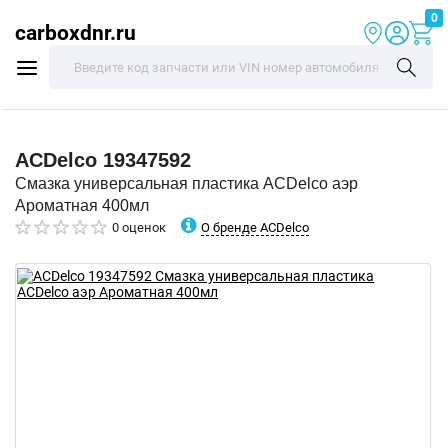
0
carboxdnr.ru
ACDelco
19347592
Смазка универсальная пластика ACDelco аэр
Ароматная 400мл
О бренде ACDelco
0 оценок