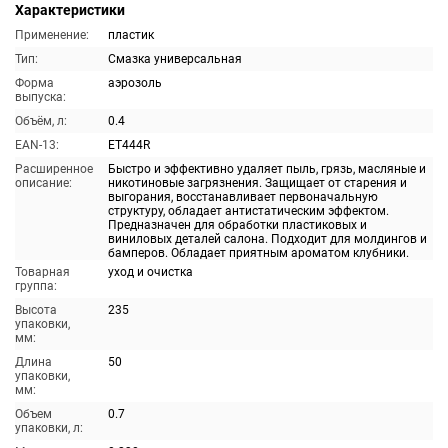
Характеристики
Применение:
пластик
Тип:
Смазка универсальная
Форма
аэрозоль
выпуска:
Объём, л:
0.4
EAN-13:
ET444R
Расширенное
Быстро и эффективно удаляет пыль, грязь, масляные и
описание:
никотиновые загрязнения. Защищает от старения и
выгорания, восстанавливает первоначальную
структуру, обладает антистатическим эффектом.
Предназначен для обработки пластиковых и
виниловых деталей салона. Подходит для молдингов и
бамперов. Обладает приятным ароматом клубники.
Товарная
уход и очистка
группа:
Высота
235
упаковки,
мм:
Длина
50
упаковки,
мм:
Объем
0.7
упаковки, л: