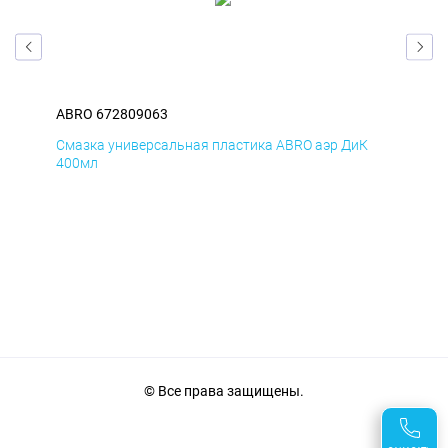
ABRO 672809063
ABR
Д
Смазка универсальная пластика ABRO аэр ДиК
Сма
400мл
40
© Все права защищены.