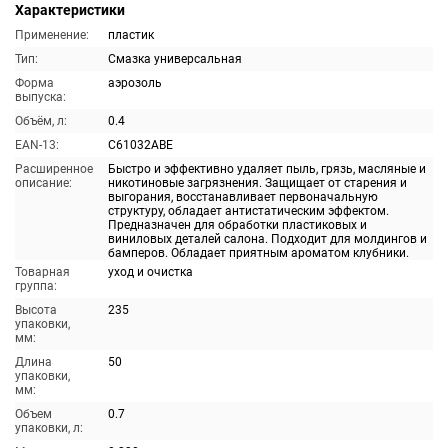
Характеристики
Применение:
пластик
Тип:
Смазка универсальная
Форма
аэрозоль
выпуска:
Объём, л:
0.4
EAN-13:
C61032ABE
Расширенное
Быстро и эффективно удаляет пыль, грязь, масляные и
описание:
никотиновые загрязнения. Защищает от старения и
выгорания, восстанавливает первоначальную
структуру, обладает антистатическим эффектом.
Предназначен для обработки пластиковых и
виниловых деталей салона. Подходит для молдингов и
бамперов. Обладает приятным ароматом клубники.
Товарная
уход и очистка
группа:
Высота
235
упаковки,
мм:
Длина
50
упаковки,
мм:
Объем
0.7
упаковки, л: