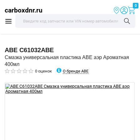
0
carboxdnr.ru
ABE
C61032ABE
Смазка универсальная пластика ABE аэр Ароматная
400мл
О бренде ABE
0 оценок