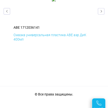
ABE 1712036141
ABE
Смазка универсальная пластика ABE аэр ДиК
Сма
400мл
40
© Все права защищены.