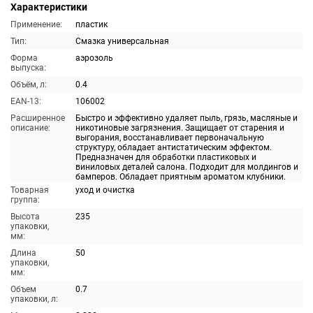
Характеристики
Применение:
пластик
Тип:
Смазка универсальная
Форма
аэрозоль
выпуска:
Объём, л:
0.4
EAN-13:
106002
Расширенное
Быстро и эффективно удаляет пыль, грязь, масляные и
описание:
никотиновые загрязнения. Защищает от старения и
выгорания, восстанавливает первоначальную
структуру, обладает антистатическим эффектом.
Предназначен для обработки пластиковых и
виниловых деталей салона. Подходит для молдингов и
бамперов. Обладает приятным ароматом клубники.
Товарная
уход и очистка
группа:
Высота
235
упаковки,
мм:
Длина
50
упаковки,
мм:
Объем
0.7
упаковки, л: