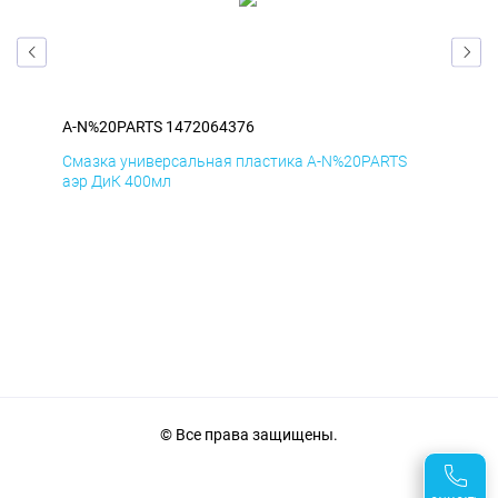
A-N%20PARTS 1472064376
A-N
Смазка универсальная пластика A-N%20PARTS
Сма
аэр ДиК 400мл
аэр
© Все права защищены.