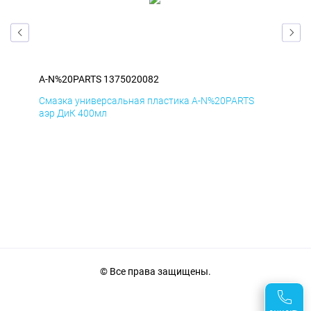
A-N%20PARTS 1375020082
A-N
Смазка универсальная пластика A-N%20PARTS
Сма
аэр ДиК 400мл
аэр
© Все права защищены.