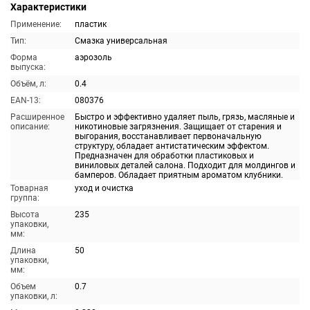
Характеристики
Применение:
пластик
Тип:
Смазка универсальная
Форма
аэрозоль
выпуска:
Объём, л:
0.4
EAN-13:
080376
Расширенное
Быстро и эффективно удаляет пыль, грязь, масляные и
описание:
никотиновые загрязнения. Защищает от старения и
выгорания, восстанавливает первоначальную
структуру, обладает антистатическим эффектом.
Предназначен для обработки пластиковых и
виниловых деталей салона. Подходит для молдингов и
бамперов. Обладает приятным ароматом клубники.
Товарная
уход и очистка
группа:
Высота
235
упаковки,
мм:
Длина
50
упаковки,
мм:
Объем
0.7
упаковки, л: