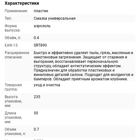
Характеристики
Применение:
пластик
Тип:
Смазка универсальная
Форма
аэрозоль
выпуска:
Объём, л:
0.4
EAN-13:
SRT890
Расширенное
Быстро и эффективно удаляет пыль, грязь, масляные и
описание:
никотиновые загрязнения. Защищает от старения и
выгорания, восстанавливает первоначальную
структуру, обладает антистатическим эффектом.
Предназначен для обработки пластиковых и
виниловых деталей салона. Подходит для молдингов и
бамперов. Обладает приятным ароматом клубники.
Товарная
уход и очистка
группа:
Высота
235
упаковки,
мм:
Длина
50
упаковки,
мм:
Объем
0.7
упаковки, л: