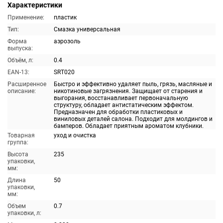
Характеристики
Применение:
пластик
Тип:
Смазка универсальная
Форма
аэрозоль
выпуска:
Объём, л:
0.4
EAN-13:
SRT020
Расширенное
Быстро и эффективно удаляет пыль, грязь, масляные и
описание:
никотиновые загрязнения. Защищает от старения и
выгорания, восстанавливает первоначальную
структуру, обладает антистатическим эффектом.
Предназначен для обработки пластиковых и
виниловых деталей салона. Подходит для молдингов и
бамперов. Обладает приятным ароматом клубники.
Товарная
уход и очистка
группа:
Высота
235
упаковки,
мм:
Длина
50
упаковки,
мм:
Объем
0.7
упаковки, л: