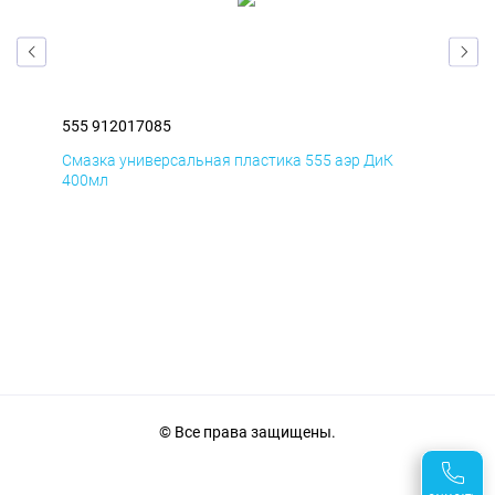
555 912017085
555
Смазка универсальная пластика 555 аэр ДиК
Сма
400мл
40
© Все права защищены.