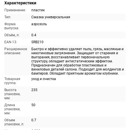
Характеристики
Применение:
пластик
Тип:
Смазка универсальная
Форма
аэрозоль
выпуска:
Объём, л:
0.4
EAN-13:
SRB210
Расширенное
Быстро и эффективно удаляет пыль, грязь, масляные и
описание:
никотиновые загрязнения. Защищает от старения и
выгорания, восстанавливает первоначальную
структуру, обладает антистатическим эффектом.
Предназначен для обработки пластиковых и
виниловых деталей салона. Подходит для молдингов и
бамперов. Обладает приятным ароматом клубники.
Товарная
уход и очистка
группа:
Высота
235
упаковки,
мм:
Длина
50
упаковки,
мм:
Объем
0.7
упаковки, л: