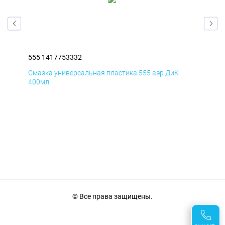
555 1417753332
555
Смазка универсальная пластика 555 аэр ДиК
Сма
400мл
40
© Все права защищены.