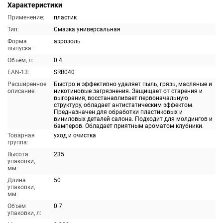
Характеристики
Применение:
пластик
Тип:
Смазка универсальная
Форма
аэрозоль
выпуска:
Объём, л:
0.4
EAN-13:
SRB040
Расширенное
Быстро и эффективно удаляет пыль, грязь, масляные и
описание:
никотиновые загрязнения. Защищает от старения и
выгорания, восстанавливает первоначальную
структуру, обладает антистатическим эффектом.
Предназначен для обработки пластиковых и
виниловых деталей салона. Подходит для молдингов и
бамперов. Обладает приятным ароматом клубники.
Товарная
уход и очистка
группа:
Высота
235
упаковки,
мм:
Длина
50
упаковки,
мм:
Объем
0.7
упаковки, л: