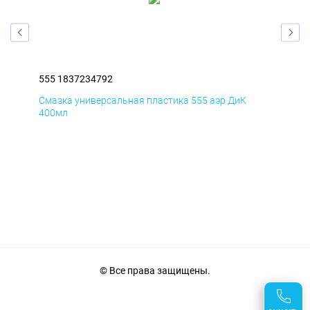
555 1837234792
555
Смазка универсальная пластика 555 аэр ДиК
Сма
400мл
40
© Все права защищены.