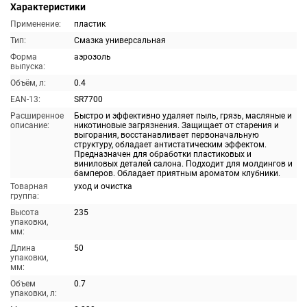
Характеристики
Применение:
пластик
Тип:
Смазка универсальная
Форма
аэрозоль
выпуска:
Объём, л:
0.4
EAN-13:
SR7700
Расширенное
Быстро и эффективно удаляет пыль, грязь, масляные и
описание:
никотиновые загрязнения. Защищает от старения и
выгорания, восстанавливает первоначальную
структуру, обладает антистатическим эффектом.
Предназначен для обработки пластиковых и
виниловых деталей салона. Подходит для молдингов и
бамперов. Обладает приятным ароматом клубники.
Товарная
уход и очистка
группа:
Высота
235
упаковки,
мм:
Длина
50
упаковки,
мм:
Объем
0.7
упаковки, л: