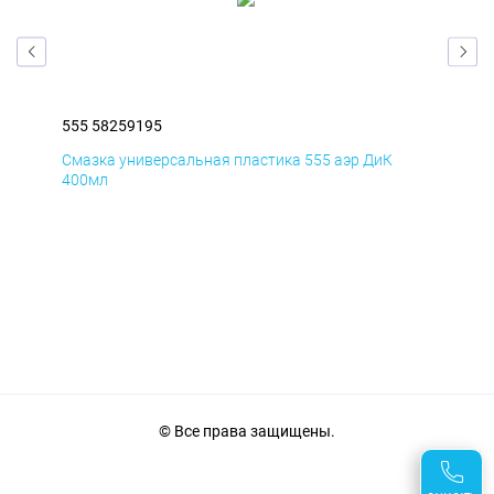
555 58259195
555
Смазка универсальная пластика 555 аэр ДиК
Сма
400мл
40
© Все права защищены.