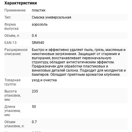
Характеристики
Применение:
пластик
Тип:
Смазка универсальная
Форма
аэрозоль
выпуска:
Объём, л:
0.4
EAN-13:
SR4940
Расширенное
Быстро и эффективно удаляет пыль, грязь, масляные и
описание:
никотиновые загрязнения. Защищает от старения и
выгорания, восстанавливает первоначальную
структуру, обладает антистатическим эффектом.
Предназначен для обработки пластиковых и
виниловых деталей салона. Подходит для молдингов и
бамперов. Обладает приятным ароматом клубники.
Товарная
уход и очистка
группа:
Высота
235
упаковки,
мм:
Длина
50
упаковки,
мм:
Объем
0.7
упаковки, л: