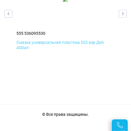
555 536095530
555
Смазка универсальная пластика 555 аэр ДиК
Сма
400мл
40
© Все права защищены.