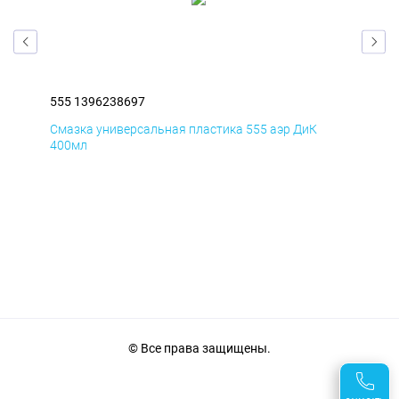
555 1396238697
555
Смазка универсальная пластика 555 аэр ДиК
Сма
400мл
40
© Все права защищены.