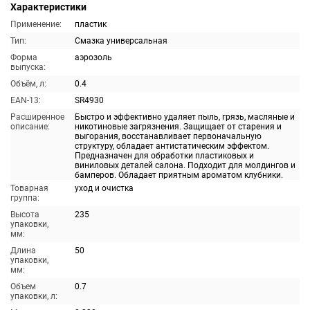
Характеристики
Применение:
пластик
Тип:
Смазка универсальная
Форма
аэрозоль
выпуска:
Объём, л:
0.4
EAN-13:
SR4930
Расширенное
Быстро и эффективно удаляет пыль, грязь, масляные и
описание:
никотиновые загрязнения. Защищает от старения и
выгорания, восстанавливает первоначальную
структуру, обладает антистатическим эффектом.
Предназначен для обработки пластиковых и
виниловых деталей салона. Подходит для молдингов и
бамперов. Обладает приятным ароматом клубники.
Товарная
уход и очистка
группа:
Высота
235
упаковки,
мм:
Длина
50
упаковки,
мм:
Объем
0.7
упаковки, л: