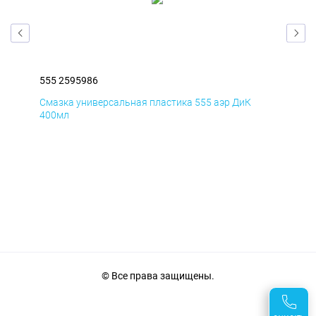
555 2595986
555
Смазка универсальная пластика 555 аэр ДиК
Сма
400мл
40
© Все права защищены.