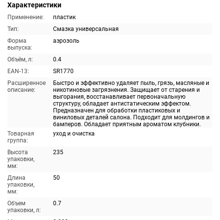
Характеристики
Применение:
пластик
Тип:
Смазка универсальная
Форма
аэрозоль
выпуска:
Объём, л:
0.4
EAN-13:
SR1770
Расширенное
Быстро и эффективно удаляет пыль, грязь, масляные и
описание:
никотиновые загрязнения. Защищает от старения и
выгорания, восстанавливает первоначальную
структуру, обладает антистатическим эффектом.
Предназначен для обработки пластиковых и
виниловых деталей салона. Подходит для молдингов и
бамперов. Обладает приятным ароматом клубники.
Товарная
уход и очистка
группа:
Высота
235
упаковки,
мм:
Длина
50
упаковки,
мм:
Объем
0.7
упаковки, л: