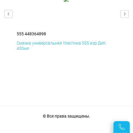
555 448364898
555
Смазка универсальная пластика 555 аэр ДиК
Сма
400мл
40
© Все права защищены.