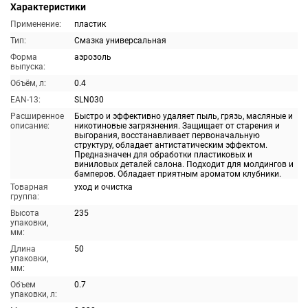
Характеристики
Применение:
пластик
Тип:
Смазка универсальная
Форма
аэрозоль
выпуска:
Объём, л:
0.4
EAN-13:
SLN030
Расширенное
Быстро и эффективно удаляет пыль, грязь, масляные и
описание:
никотиновые загрязнения. Защищает от старения и
выгорания, восстанавливает первоначальную
структуру, обладает антистатическим эффектом.
Предназначен для обработки пластиковых и
виниловых деталей салона. Подходит для молдингов и
бамперов. Обладает приятным ароматом клубники.
Товарная
уход и очистка
группа:
Высота
235
упаковки,
мм:
Длина
50
упаковки,
мм:
Объем
0.7
упаковки, л: