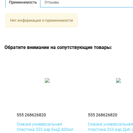
Применимость
Отзывы
Нет информации о применимости
Обратите внимание на сопутствующие товары:
555 268626820
555 268626820
Смазка универсальная
Смазка универсальна
пластика 555 аэр БмД 400мл
пластика 555 аэр ДиК