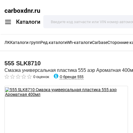
carboxdnr.ru
Каталоги
ЛК
Каталоги групп
Ред.каталоги
Wh-каталоги
Carbase
Сторонние к
555
SLK8710
Смазка универсальная пластика 555 аэр Ароматная 400
О бренде 555
0 оценок