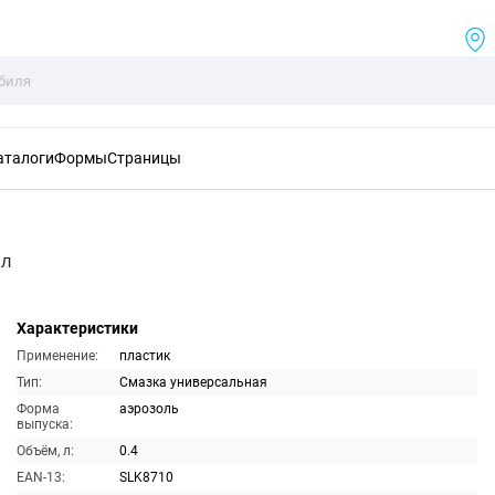
аталоги
Формы
Страницы
мл
Характеристики
Применение:
пластик
Тип:
Смазка универсальная
Форма
аэрозоль
выпуска:
Объём, л:
0.4
EAN-13:
SLK8710