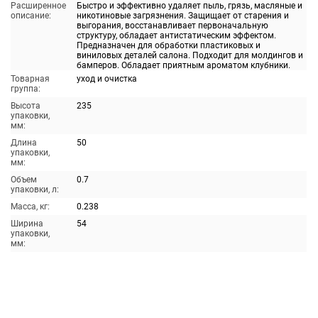
Расширенное
Быстро и эффективно удаляет пыль, грязь, масляные и
описание:
никотиновые загрязнения. Защищает от старения и
выгорания, восстанавливает первоначальную
структуру, обладает антистатическим эффектом.
Предназначен для обработки пластиковых и
виниловых деталей салона. Подходит для молдингов и
бамперов. Обладает приятным ароматом клубники.
Товарная
уход и очистка
группа:
Высота
235
упаковки,
мм:
Длина
50
упаковки,
мм:
Объем
0.7
упаковки, л:
Масса, кг:
0.238
Ширина
54
упаковки,
мм: