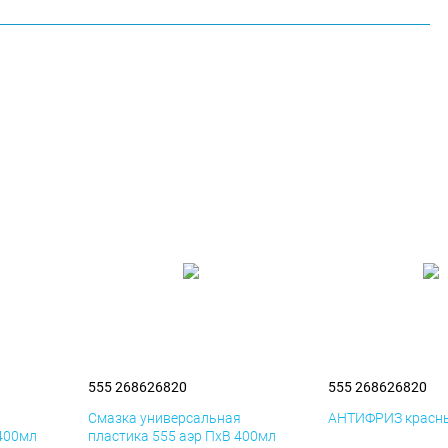
555 268626820
555 268626820
я
Смазка универсальная
АНТИФРИЗ красны
 400мл
пластика 555 аэр ПхВ 400мл