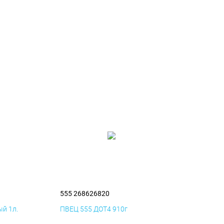
555 268626820
й 1л.
ПВЕЦ 555 ДОТ4 910г