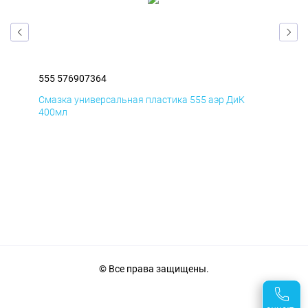
555 576907364
555
Смазка универсальная пластика 555 аэр ДиК
Сма
400мл
40
© Все права защищены.