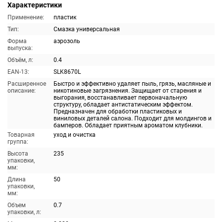
Характеристики
Применение:
пластик
Тип:
Смазка универсальная
Форма
аэрозоль
выпуска:
Объём, л:
0.4
EAN-13:
SLK8670L
Расширенное
Быстро и эффективно удаляет пыль, грязь, масляные и
описание:
никотиновые загрязнения. Защищает от старения и
выгорания, восстанавливает первоначальную
структуру, обладает антистатическим эффектом.
Предназначен для обработки пластиковых и
виниловых деталей салона. Подходит для молдингов и
бамперов. Обладает приятным ароматом клубники.
Товарная
уход и очистка
группа:
Высота
235
упаковки,
мм:
Длина
50
упаковки,
мм:
Объем
0.7
упаковки, л: