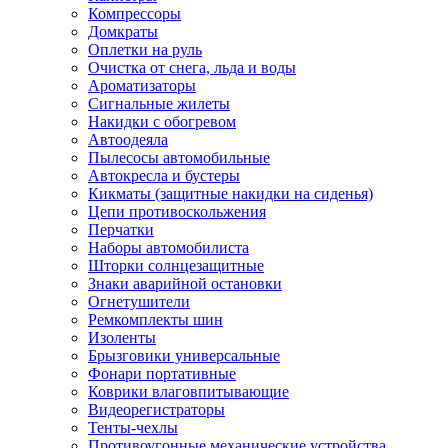
Компрессоры
Домкраты
Оплетки на руль
Очистка от снега, льда и воды
Ароматизаторы
Сигнальные жилеты
Накидки с обогревом
Автоодеяла
Пылесосы автомобильные
Автокресла и бустеры
Кикматы (защитные накидки на сиденья)
Цепи противоскольжения
Перчатки
Наборы автомобилиста
Шторки солнцезащитные
Знаки аварийной остановки
Огнетушители
Ремкомплекты шин
Изоленты
Брызговики универсальные
Фонари портативные
Коврики влаговпитывающие
Видеорегистраторы
Тенты-чехлы
Противоугонные механические устройства