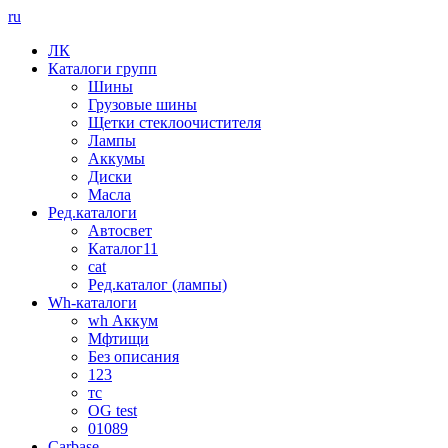
ru
ЛК
Каталоги групп
Шины
Грузовые шины
Щетки стеклоочистителя
Лампы
Аккумы
Диски
Масла
Ред.каталоги
Автосвет
Каталог11
cat
Ред.каталог (лампы)
Wh-каталоги
wh Аккум
Мфтищи
Без описания
123
тс
OG test
01089
Carbase