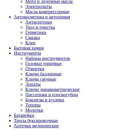
Мото и лодочные масла
Электролиты
Масла компрессорные
Автокосметика и автохимия
Антисептики
Уход и очистка
Герметики
Смазки
Клеи
Бытовая химия
Инструменты
Наборы инструментов
Головки торцевые
Отвертки
Ключи баллонные
Ключи гаечные
Лопаты
Ключи динамометрические
Пассатижи и плоскогубцы
Бокорезы и кусачки
Топоры
Молотки
Батарейки
Тросы буксировочные
Аптечки медицинские