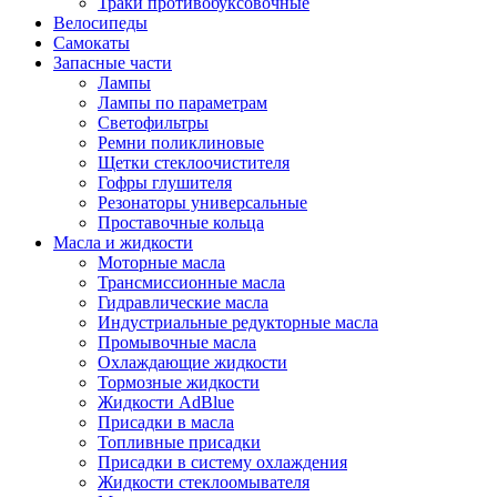
Траки противобуксовочные
Велосипеды
Самокаты
Запасные части
Лампы
Лампы по параметрам
Светофильтры
Ремни поликлиновые
Щетки стеклоочистителя
Гофры глушителя
Резонаторы универсальные
Проставочные кольца
Масла и жидкости
Моторные масла
Трансмиссионные масла
Гидравлические масла
Индустриальные редукторные масла
Промывочные масла
Охлаждающие жидкости
Тормозные жидкости
Жидкости AdBlue
Присадки в масла
Топливные присадки
Присадки в систему охлаждения
Жидкости стеклоомывателя