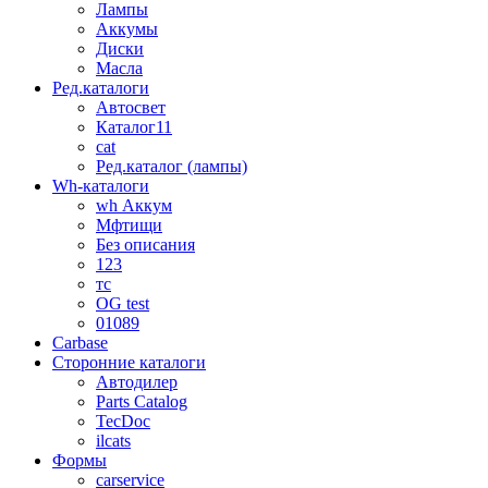
Лампы
Аккумы
Диски
Масла
Ред.каталоги
Автосвет
Каталог11
cat
Ред.каталог (лампы)
Wh-каталоги
wh Аккум
Мфтищи
Без описания
123
тс
OG test
01089
Carbase
Сторонние каталоги
Автодилер
Parts Catalog
TecDoc
ilcats
Формы
carservice