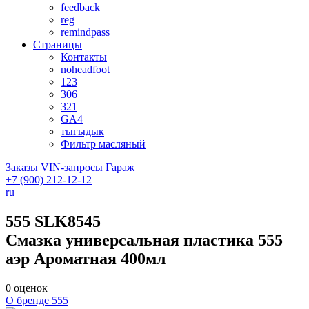
feedback
reg
remindpass
Страницы
Контакты
noheadfoot
123
306
321
GA4
тыгыдык
Фильтр масляный
Заказы
VIN-запросы
Гараж
+7 (900)
212-12-12
ru
555
SLK8545
Смазка универсальная пластика 555
аэр Ароматная 400мл
0 оценок
О бренде 555