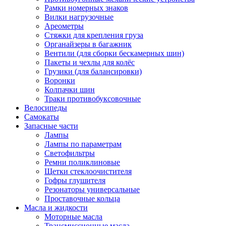
Рамки номерных знаков
Вилки нагрузочные
Ареометры
Стяжки для крепления груза
Органайзеры в багажник
Вентили (для сборки бескамерных шин)
Пакеты и чехлы для колёс
Грузики (для балансировки)
Воронки
Колпачки шин
Траки противобуксовочные
Велосипеды
Самокаты
Запасные части
Лампы
Лампы по параметрам
Светофильтры
Ремни поликлиновые
Щетки стеклоочистителя
Гофры глушителя
Резонаторы универсальные
Проставочные кольца
Масла и жидкости
Моторные масла
Трансмиссионные масла