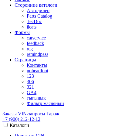
Сторонние каталоги
Автодилер
Parts Catalog
TecDoc
ilcats
Формы
carservice
feedback
reg
remindpass
Страницы
Контакты
noheadfoot
123
306
321
GA4
тыгыдык
Фильтр масляный
Заказы
VIN-запросы
Гараж
+7 (900)
212-12-12
Каталоги
Поиск по VIN