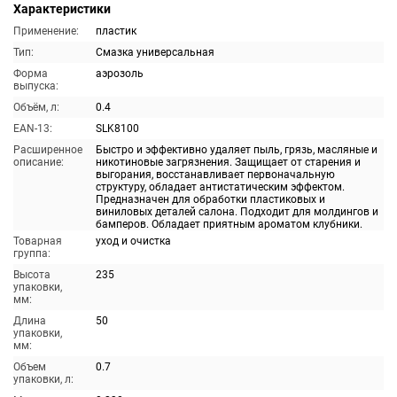
Характеристики
Применение:
пластик
Тип:
Смазка универсальная
Форма
аэрозоль
выпуска:
Объём, л:
0.4
EAN-13:
SLK8100
Расширенное
Быстро и эффективно удаляет пыль, грязь, масляные и
описание:
никотиновые загрязнения. Защищает от старения и
выгорания, восстанавливает первоначальную
структуру, обладает антистатическим эффектом.
Предназначен для обработки пластиковых и
виниловых деталей салона. Подходит для молдингов и
бамперов. Обладает приятным ароматом клубники.
Товарная
уход и очистка
группа:
Высота
235
упаковки,
мм:
Длина
50
упаковки,
мм:
Объем
0.7
упаковки, л: