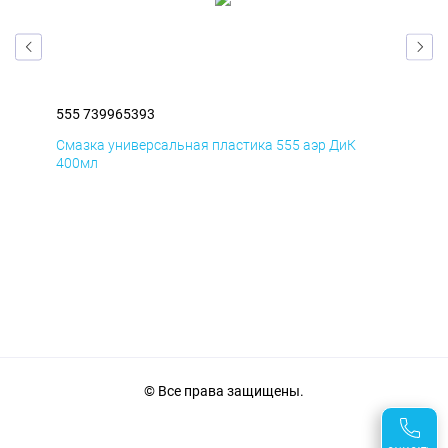
555 739965393
555
Смазка универсальная пластика 555 аэр ДиК
Сма
400мл
40
© Все права защищены.