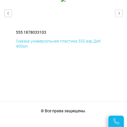
555 1878033103
555
Смазка универсальная пластика 555 аэр ДиК
Сма
400мл
40
© Все права защищены.