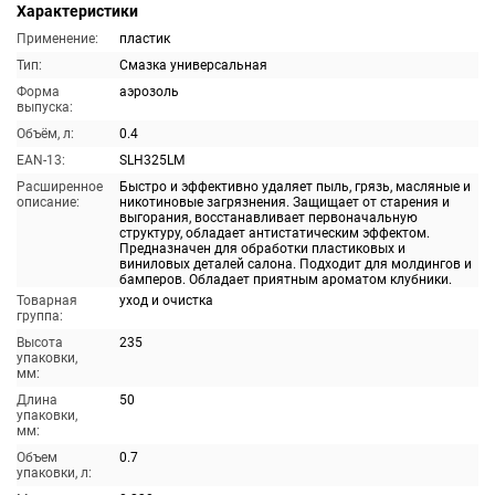
Характеристики
Применение:
пластик
Тип:
Смазка универсальная
Форма
аэрозоль
выпуска:
Объём, л:
0.4
EAN-13:
SLH325LM
Расширенное
Быстро и эффективно удаляет пыль, грязь, масляные и
описание:
никотиновые загрязнения. Защищает от старения и
выгорания, восстанавливает первоначальную
структуру, обладает антистатическим эффектом.
Предназначен для обработки пластиковых и
виниловых деталей салона. Подходит для молдингов и
бамперов. Обладает приятным ароматом клубники.
Товарная
уход и очистка
группа:
Высота
235
упаковки,
мм:
Длина
50
упаковки,
мм:
Объем
0.7
упаковки, л: