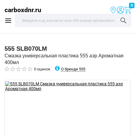
0
carboxdnr.ru
555
SLB070LM
Смазка универсальная пластика 555 аэр Ароматная
400мл
О бренде 555
0 оценок