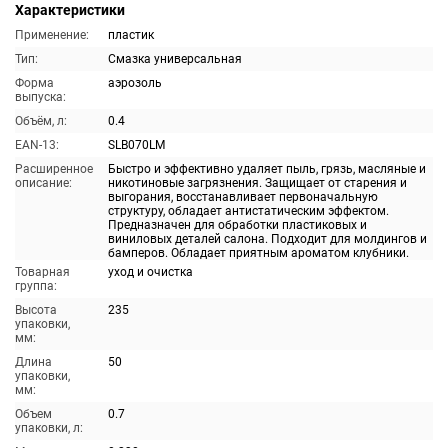
Характеристики
Применение:
пластик
Тип:
Смазка универсальная
Форма
аэрозоль
выпуска:
Объём, л:
0.4
EAN-13:
SLB070LM
Расширенное
Быстро и эффективно удаляет пыль, грязь, масляные и
описание:
никотиновые загрязнения. Защищает от старения и
выгорания, восстанавливает первоначальную
структуру, обладает антистатическим эффектом.
Предназначен для обработки пластиковых и
виниловых деталей салона. Подходит для молдингов и
бамперов. Обладает приятным ароматом клубники.
Товарная
уход и очистка
группа:
Высота
235
упаковки,
мм:
Длина
50
упаковки,
мм:
Объем
0.7
упаковки, л: