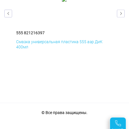
555 821216397
555
Смазка универсальная пластика 555 аэр ДиК
Сма
400мл
40
© Все права защищены.