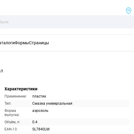
аталоги
Формы
Страницы
мл
Характеристики
Применение:
пластик
Тип:
Смазка универсальная
Форма
аэрозоль
выпуска:
Объём, л:
0.4
EAN-13:
SL7840LM