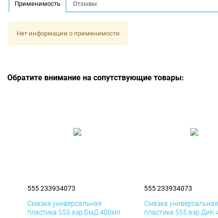
Применимость
Отзывы
Нет информации о применимости
Обратите внимание на сопутствующие товары:
555 233934073
555 233934073
Смазка универсальная
Смазка универсальна
пластика 555 аэр БмД 400мл
пластика 555 аэр ДиК