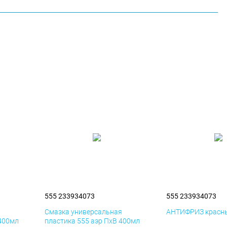
555 233934073
555 233934073
я
Смазка универсальная
АНТИФРИЗ красны
 400мл
пластика 555 аэр ПхВ 400мл