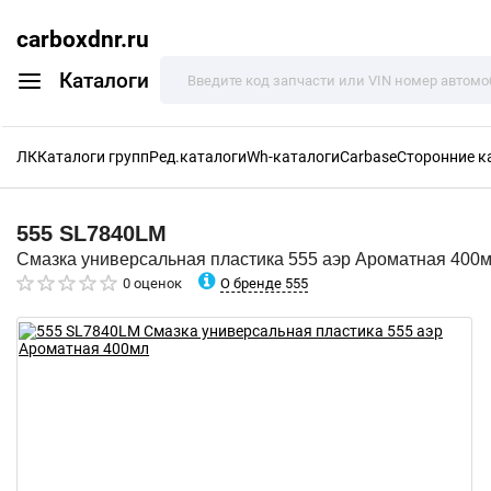
carboxdnr.ru
Каталоги
ЛК
Каталоги групп
Ред.каталоги
Wh-каталоги
Carbase
Сторонние к
555
SL7840LM
Смазка универсальная пластика 555 аэр Ароматная 400
О бренде 555
0 оценок