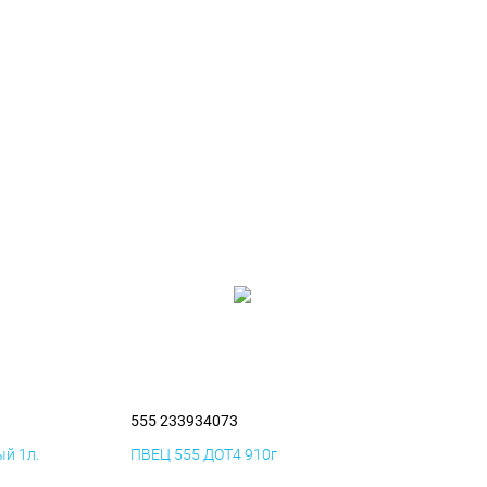
555 233934073
й 1л.
ПВЕЦ 555 ДОТ4 910г