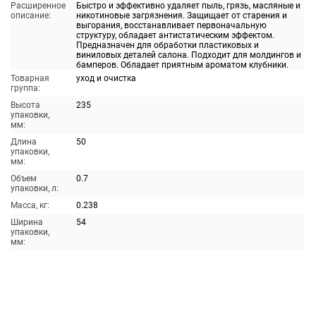
Расширенное
Быстро и эффективно удаляет пыль, грязь, масляные и
описание:
никотиновые загрязнения. Защищает от старения и
выгорания, восстанавливает первоначальную
структуру, обладает антистатическим эффектом.
Предназначен для обработки пластиковых и
виниловых деталей салона. Подходит для молдингов и
бамперов. Обладает приятным ароматом клубники.
Товарная
уход и очистка
группа:
Высота
235
упаковки,
мм:
Длина
50
упаковки,
мм:
Объем
0.7
упаковки, л:
Масса, кг:
0.238
Ширина
54
упаковки,
мм: