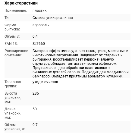
Характеристики
Применение:
пластик
Тип:
Смазка универсальная
Форма
аэрозоль
выпуска:
Объём, л:
0.4
EAN-13:
SL7660
Расширенное
Быстро и эффективно удаляет пыль, грязь, масляные и
описание:
никотиновые загрязнения. Защищает от старения и
выгорания, восстанавливает первоначальную
структуру, обладает антистатическим эффектом.
Предназначен для обработки пластиковых и
виниловых деталей салона. Подходит для молдингов и
бамперов. Обладает приятным ароматом клубники.
Товарная
уход и очистка
группа:
Высота
235
упаковки,
мм:
Длина
50
упаковки,
мм:
Объем
0.7
упаковки, л: