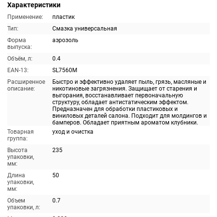
Характеристики
Применение:
пластик
Тип:
Смазка универсальная
Форма
аэрозоль
выпуска:
Объём, л:
0.4
EAN-13:
SL7560M
Расширенное
Быстро и эффективно удаляет пыль, грязь, масляные и
описание:
никотиновые загрязнения. Защищает от старения и
выгорания, восстанавливает первоначальную
структуру, обладает антистатическим эффектом.
Предназначен для обработки пластиковых и
виниловых деталей салона. Подходит для молдингов и
бамперов. Обладает приятным ароматом клубники.
Товарная
уход и очистка
группа:
Высота
235
упаковки,
мм:
Длина
50
упаковки,
мм:
Объем
0.7
упаковки, л: