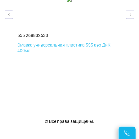
555 268832533
555
Смазка универсальная пластика 555 аэр ДиК
Сма
400мл
40
© Все права защищены.