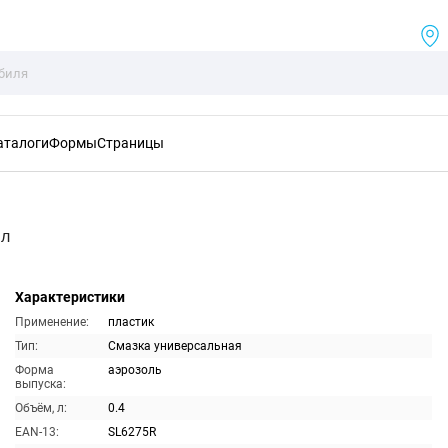
аталоги
Формы
Страницы
мл
Характеристики
Применение:
пластик
Тип:
Смазка универсальная
Форма
аэрозоль
выпуска:
Объём, л:
0.4
EAN-13:
SL6275R