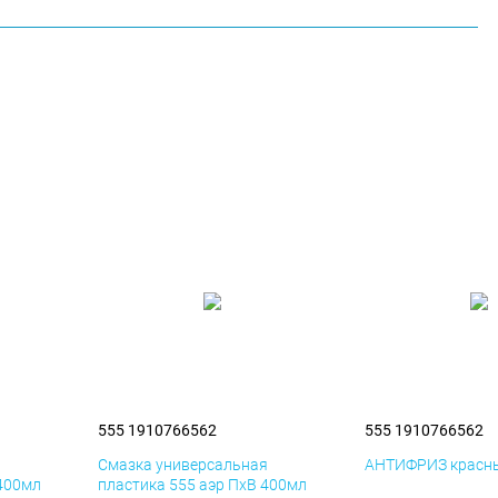
555 1910766562
555 1910766562
я
Смазка универсальная
АНТИФРИЗ красны
 400мл
пластика 555 аэр ПхВ 400мл