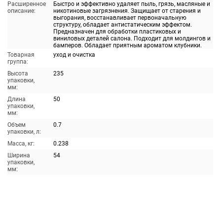
Расширенное
Быстро и эффективно удаляет пыль, грязь, масляные и
описание:
никотиновые загрязнения. Защищает от старения и
выгорания, восстанавливает первоначальную
структуру, обладает антистатическим эффектом.
Предназначен для обработки пластиковых и
виниловых деталей салона. Подходит для молдингов и
бамперов. Обладает приятным ароматом клубники.
Товарная
уход и очистка
группа:
Высота
235
упаковки,
мм:
Длина
50
упаковки,
мм:
Объем
0.7
упаковки, л:
Масса, кг:
0.238
Ширина
54
упаковки,
мм: