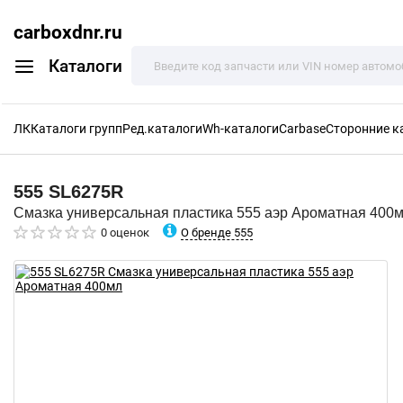
carboxdnr.ru
Каталоги
ЛК
Каталоги групп
Ред.каталоги
Wh-каталоги
Carbase
Сторонние к
555
SL6275R
Смазка универсальная пластика 555 аэр Ароматная 400
О бренде 555
0 оценок