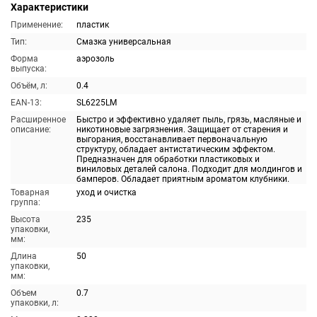
Характеристики
Применение:
пластик
Тип:
Смазка универсальная
Форма
аэрозоль
выпуска:
Объём, л:
0.4
EAN-13:
SL6225LM
Расширенное
Быстро и эффективно удаляет пыль, грязь, масляные и
описание:
никотиновые загрязнения. Защищает от старения и
выгорания, восстанавливает первоначальную
структуру, обладает антистатическим эффектом.
Предназначен для обработки пластиковых и
виниловых деталей салона. Подходит для молдингов и
бамперов. Обладает приятным ароматом клубники.
Товарная
уход и очистка
группа:
Высота
235
упаковки,
мм:
Длина
50
упаковки,
мм:
Объем
0.7
упаковки, л: