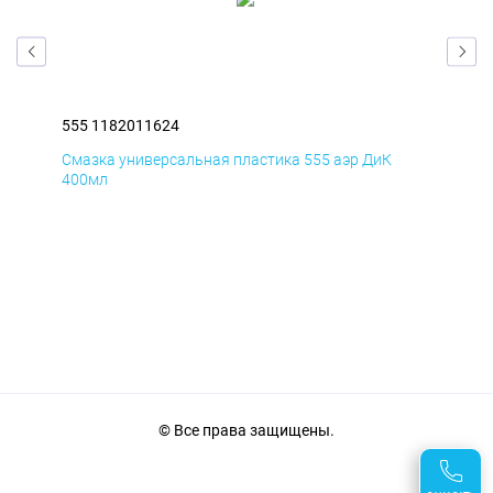
555 1182011624
555
Смазка универсальная пластика 555 аэр ДиК
Сма
400мл
40
© Все права защищены.