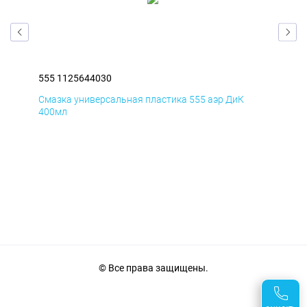
555 1125644030
555
Смазка универсальная пластика 555 аэр ДиК
Сма
400мл
40
© Все права защищены.