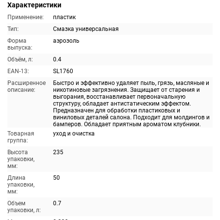
Характеристики
Применение:
пластик
Тип:
Смазка универсальная
Форма
аэрозоль
выпуска:
Объём, л:
0.4
EAN-13:
SL1760
Расширенное
Быстро и эффективно удаляет пыль, грязь, масляные и
описание:
никотиновые загрязнения. Защищает от старения и
выгорания, восстанавливает первоначальную
структуру, обладает антистатическим эффектом.
Предназначен для обработки пластиковых и
виниловых деталей салона. Подходит для молдингов и
бамперов. Обладает приятным ароматом клубники.
Товарная
уход и очистка
группа:
Высота
235
упаковки,
мм:
Длина
50
упаковки,
мм:
Объем
0.7
упаковки, л: